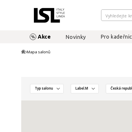
Akce
Pro kadeřnic
Novinky
Mapa salonů
Typ salonu
Label.M
Česká republ