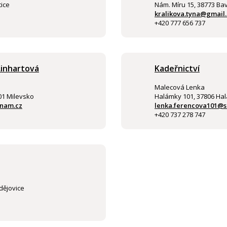
ice
Nám. Míru 15, 38773 Ba
kralikova.tyna@gmail
+420 777 656 737
Linhartová
Kadeřnictví
Malecová Lenka
01 Milevsko
Halámky 101, 37806 Ha
znam.cz
lenka.ferencova101@
+420 737 278 747
dějovice