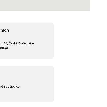
Simon
I. 24, České Budějovice
am.cz
ké Budějovice