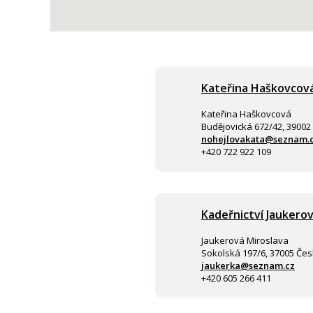
Kateřina Haškovcov
Kateřina Haškovcová
Budějovická 672/42, 39002
nohejlovakata@seznam.
+420 722 922 109
Kadeřnictví Jaukerov
Jaukerová Miroslava
Sokolská 197/6, 37005 Čes
jaukerka@seznam.cz
+420 605 266 411