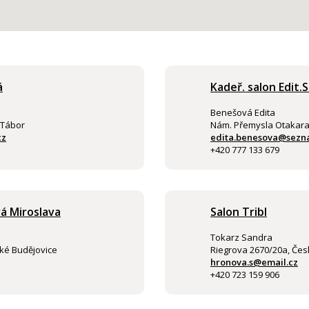
á
Kadeř. salon Edit.
Benešová Edita
 Tábor
Nám. Přemysla Otakara I
cz
edita.benesova@sezn
+420 777 133 679
á Miroslava
Salon Tribl
Tokarz Sandra
ké Budějovice
Riegrova 2670/20a, Čes
hronova.s@email.cz
+420 723 159 906