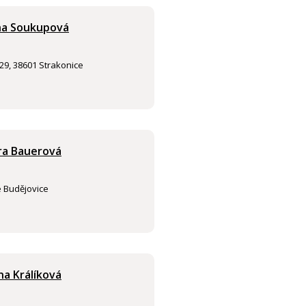
ina Soukupová
9, 38601 Strakonice
ra Bauerová
é Budějovice
na Králíková