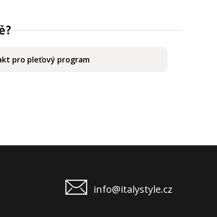
ě?
kt pro pleťový program
info@italystyle.cz