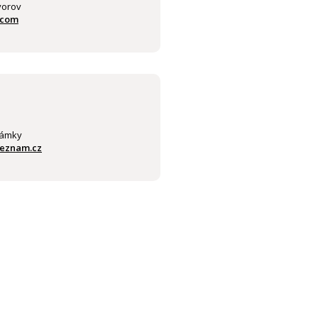
vorov
.com
lámky
seznam.cz