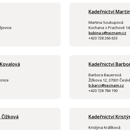
Kadeřnictví Mart
Martina Soukupová
ějovice
Kochana z Prachové 142
kubina.s@seznam.cz
+420 728 266 633
 Kovalová
Kadeřnictví Barbo
Barbora Bauerová
onice
Žižkova 12, 37001 Česk
b.barci@seznam.cz
+420 728 784 190
 Čížková
Kadeřnictví Kristý
Kristýna Králíková