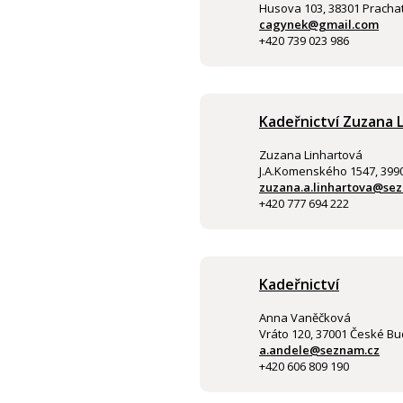
Husova 103, 38301 Prachat
cagynek@gmail.com
+420 739 023 986
Kadeřnictví Zuzana 
Zuzana Linhartová
J.A.Komenského 1547, 399
zuzana.a.linhartova@se
+420 777 694 222
Kadeřnictví
Anna Vaněčková
Vráto 120, 37001 České Bu
a.andele@seznam.cz
+420 606 809 190