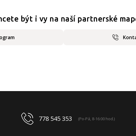
hcete být i vy na naší partnerské map
rogram
Konta
778 545 353
(Po-Pá, 8-16:00 hod.)