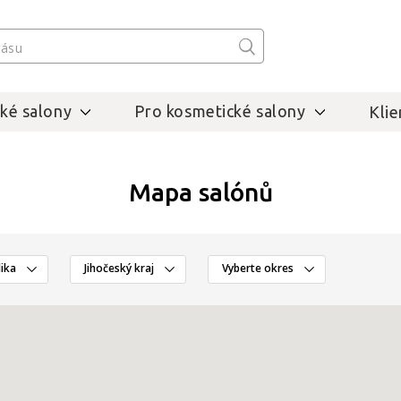
ké salony
Pro kosmetické salony
Klie
Mapa salónů
ika
Jihočeský kraj
Vyberte okres