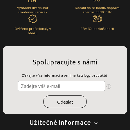
Výhradní distributor
Dodání do 48 hodin, doprava
uvedených značek
zdarma od 2000 Kč
Ověřeno profesionály v
Přes 30 let zkušeností
oboru
Spolupracujte s námi
Získejte více informací a on-line katalogy produktů.
Užitečné informace