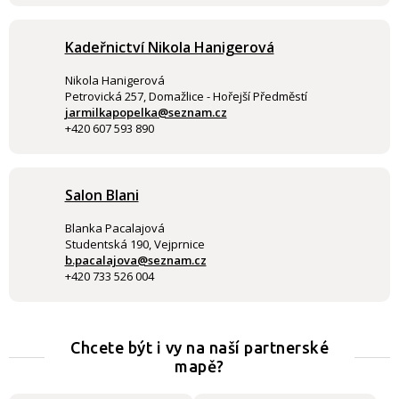
Kadeřnictví Nikola Hanigerová
Nikola Hanigerová
Petrovická 257, Domažlice - Hořejší Předměstí
jarmilkapopelka@seznam.cz
+420 607 593 890
Salon Blani
Blanka Pacalajová
Studentská 190, Vejprnice
b.pacalajova@seznam.cz
+420 733 526 004
Chcete být i vy na naší partnerské
mapě?