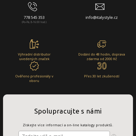
778 545 353
info@italystyle.cz
(Po-Pá, 8-16:00 hod.)
Výhradní distributor
Dodání do 48 hodin, doprava
uvedených značek
zdarma od 2000 Kč
Ověřeno profesionály v
Přes 30 let zkušeností
oboru
Spolupracujte s námi
Získejte více informací a on-line katalogy produktů.