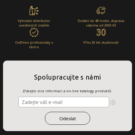
Výhradní distributor
Dodání do 48 hodin, doprava
uvedených značek
zdarma od 2000 Kč
Ověřeno profesionály v
Přes 30 let zkušeností
oboru
Spolupracujte s námi
Získejte více informací a on-line katalogy produktů.