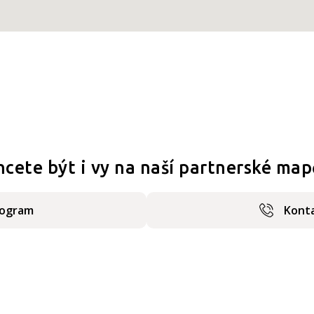
hcete být i vy na naší partnerské map
rogram
Konta