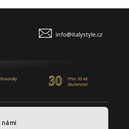
info@italystyle.cz
fesionály
Přes 30 let
zkušeností
s námi