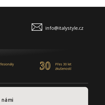
info@italystyle.cz
fesionály
Přes 30 let
zkušeností
s námi