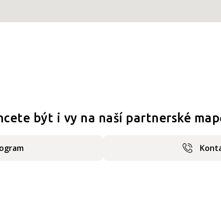
hcete být i vy na naší partnerské map
rogram
Konta