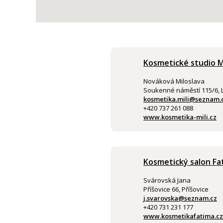
Kosmetické studio Mi
Nováková Miloslava
Soukenné náměstí 115/6, 
kosmetika.mili@seznam.
+420 737 261 088
www.kosmetika-mili.cz
Kosmetický salon Fa
Svárovská Jana
Příšovice 66, Příšovice
j.svarovska@seznam.cz
+420 731 231 177
www.kosmetikafatima.cz