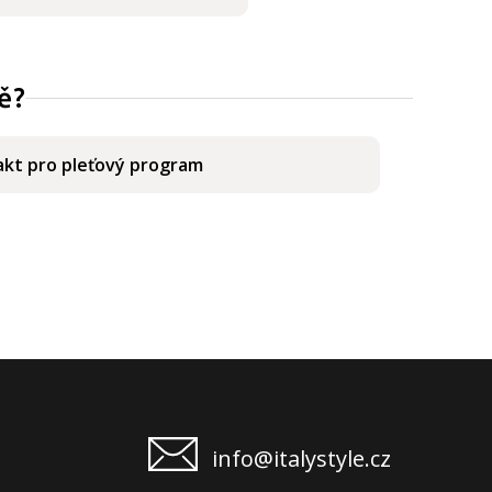
ě?
kt pro pleťový program
info@italystyle.cz