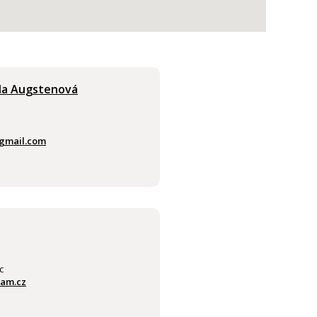
la Augstenová
gmail.com
c
am.cz