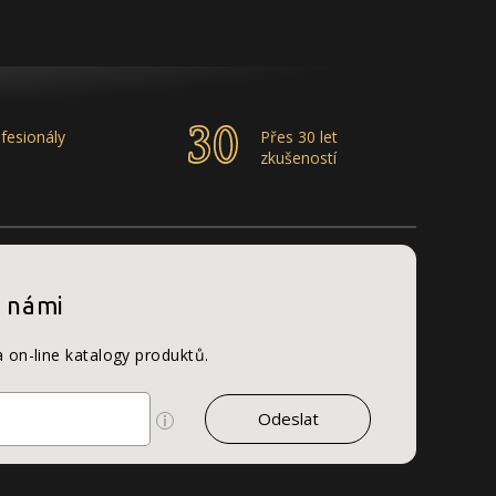
fesionály
Přes 30 let
zkušeností
s námi
a on-line katalogy produktů.