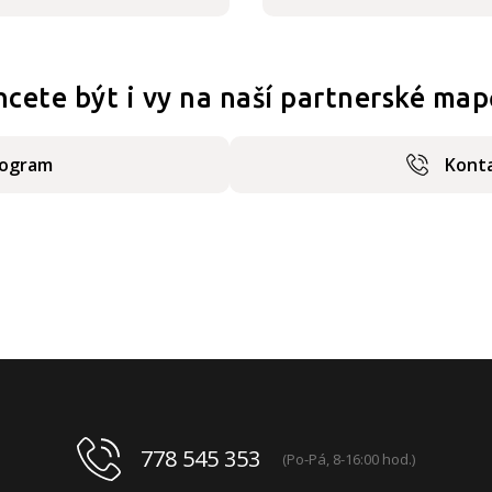
hcete být i vy na naší partnerské map
rogram
Konta
778 545 353
(Po-Pá, 8-16:00 hod.)