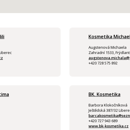
li
Kosmetika Michae
Augstenová Michaela
Liberec
Zahradní 1533, Frýdlant
cz
augstenova.michala@
+420 728 575 892
tima
BK. Kosmetika
Barbora Klokočníková
Ještědská 387/32 Libere
barcakosmetika@sezn
+420 727 943 689
www.bk-kosmetika.cz