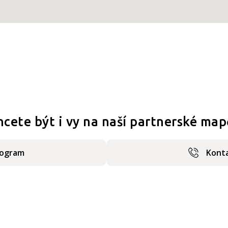
hcete být i vy na naší partnerské map
rogram
Konta