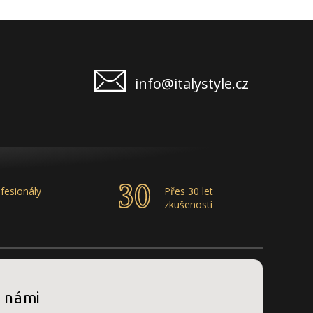
info@italystyle.cz
fesionály
Přes 30 let
zkušeností
s námi