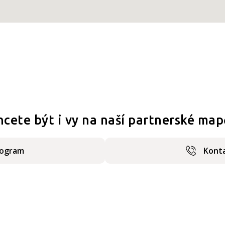
hcete být i vy na naší partnerské map
rogram
Konta