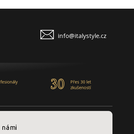
info@italystyle.cz
fesionály
Přes 30 let
zkušeností
s námi