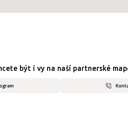
hcete být i vy na naší partnerské map
rogram
Konta