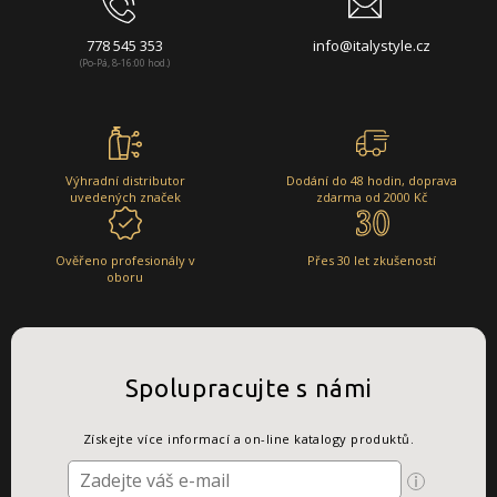
778 545 353
info@italystyle.cz
(Po-Pá, 8-16:00 hod.)
Výhradní distributor
Dodání do 48 hodin, doprava
uvedených značek
zdarma od 2000 Kč
Ověřeno profesionály v
Přes 30 let zkušeností
oboru
Spolupracujte s námi
Získejte více informací a on-line katalogy produktů.