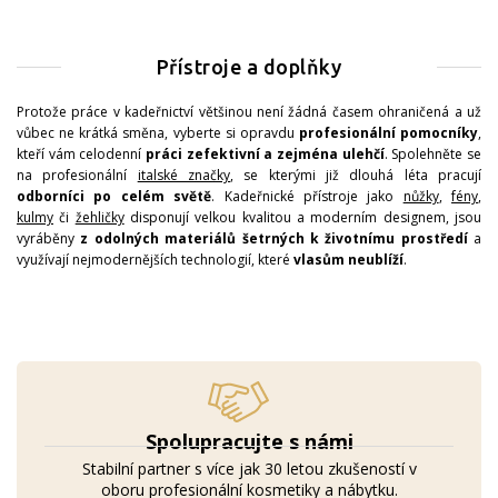
Přístroje a doplňky
Protože práce v kadeřnictví většinou není žádná časem ohraničená a už
vůbec ne krátká směna, vyberte si opravdu
profesionální pomocníky
,
kteří vám celodenní
práci zefektivní a zejména ulehčí
. Spolehněte se
na profesionální
italské značky
, se kterými již dlouhá léta pracují
odborníci po celém světě
. Kadeřnické přístroje jako
nůžky
,
fény
,
kulmy
či
žehličky
disponují velkou kvalitou a moderním designem, jsou
vyráběny
z odolných materiálů šetrných k životnímu prostředí
a
využívají nejmodernějších technologií, které
vlasům neublíží
.
Spolupracujte s námi
Stabilní partner s více jak 30 letou zkušeností v
oboru profesionální kosmetiky a nábytku.