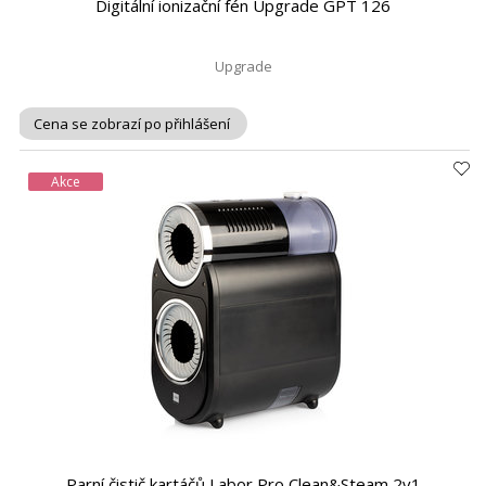
Digitální ionizační fén Upgrade GPT 126
Upgrade
Cena se zobrazí po přihlášení
Akce
Parní čistič kartáčů Labor Pro Clean&Steam 2v1