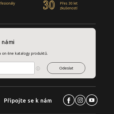
fesionály
Přes 30 let
zkušeností
s námi
a on-line katalogy produktů.
Připojte se k nám