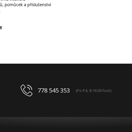
jů, pomůcek a příslušenství
u
e
778 545 353
(Po-Pá, 8-16:00 hod.)