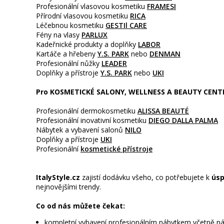
Profesionální vlasovou kosmetiku
FRAMESI
Přírodní vlasovou kosmetiku
RICA
Léčebnou kosmetiku
GESTIl CARE
Fény na vlasy
PARLUX
Kadeřnické produkty a doplňky
LABOR
Kartáče a hřebeny
Y.S. PARK
nebo
DENMAN
Profesionální nůžky
LEADER
Doplňky a přístroje
Y.S. PARK
nebo
UKI
Pro KOSMETICKÉ SALONY, WELLNESS A BEAUTY CENT
Profesionální dermokosmetiku
ALISSA BEAUTÉ
Profesionální inovativní kosmetiku
DIEGO DALLA PALMA
Nábytek a vybavení salonů
NILO
Doplňky a přístroje
UKI
Profesionální
kosmetické přístroje
ItalyStyle.cz
zajistí dodávku všeho, co potřebujete k
úsp
nejnovějšími trendy.
Co od nás můžete čekat:
kompletní vybavení profesionálním nábytkem včetně náv