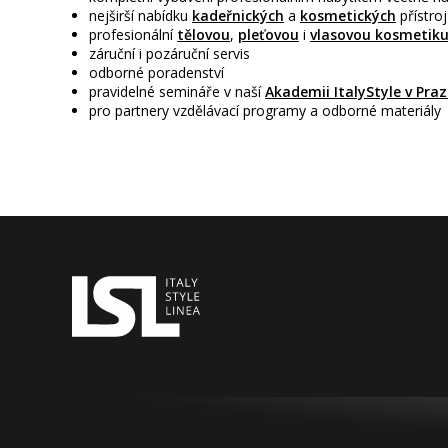
nejširší nabídku
kadeřnických
a
kosmetických
přístro
profesionální
tělovou
,
pleťovou
i
vlasovou kosmetik
záruční i pozáruční servis
odborné poradenství
pravidelné semináře v naší
Akademii ItalyStyle v Praz
pro partnery vzdělávací programy a odborné materiály