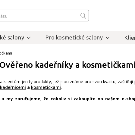
ké salony
Pro kosmetické salony
Klie
ičkami
Ověřeno kadeřníky a kosmetičkam
 klientům jen ty produkty, jež jsou známé pro svou kvalitu, zaštiťují 
kadeřnicemi
a
kosmetičkami
.
 my zaručujeme, že cokoliv si zakoupíte na našem e-shopu