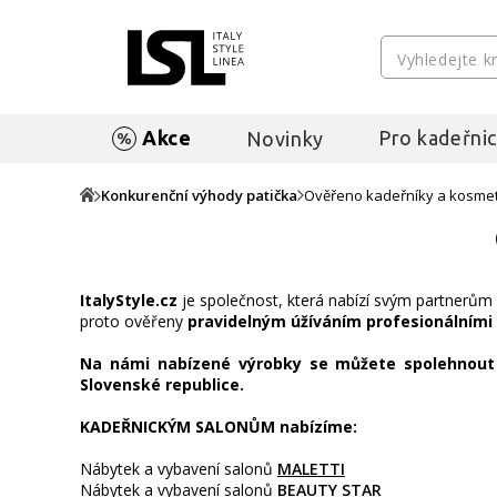
Akce
Pro kadeřnic
Novinky
Konkurenční výhody patička
Ověřeno kadeřníky a kosmet
ItalyStyle.cz
je společnost, která nabízí svým partnerům a
proto ověřeny
pravidelným úžíváním profesionálními
Na námi nabízené výrobky se můžete spolehnout a
Slovenské republice.
KADEŘNICKÝM SALONŮM nabízíme:
Nábytek a vybavení salonů
MALETTI
Nábytek a vybavení salonů
BEAUTY STAR