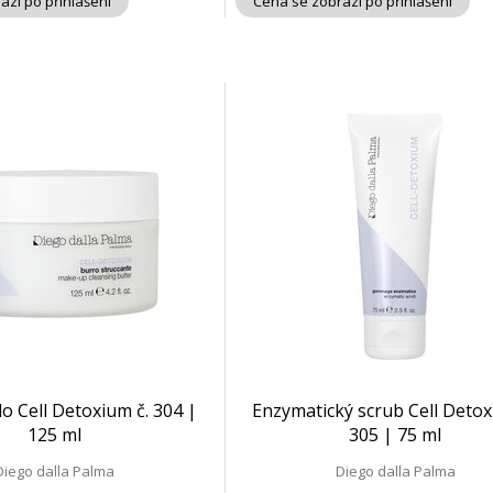
azí po přihlášení
Cena se zobrazí po přihlášení
lo Cell Detoxium č. 304 |
Enzymatický scrub Cell Detox
125 ml
305 | 75 ml
Diego dalla Palma
Diego dalla Palma