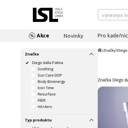
Akce
Pro kadeřnic
Novinky
Značky
Diego
Značka
Diego dalla Palma
Soothing
Sun Care DDP
Značka Diego dal
Body Bioenergy
Icon Time
Resurface
Fillift
HA Hero
Cell-Detoxium
Body Sculptorea
Typ produktu
Smart Pure