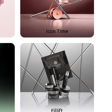
Icon Time
Fillift