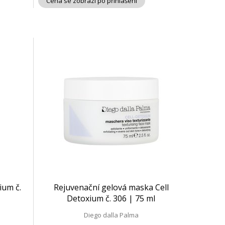
Cena se zobrazí po přihlášení
ium č.
Rejuvenační gelová maska Cell
Detoxium č. 306 | 75 ml
Diego dalla Palma