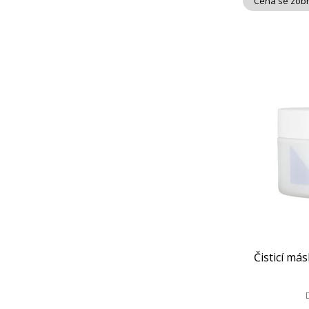
Cena se zobr
Čisticí más