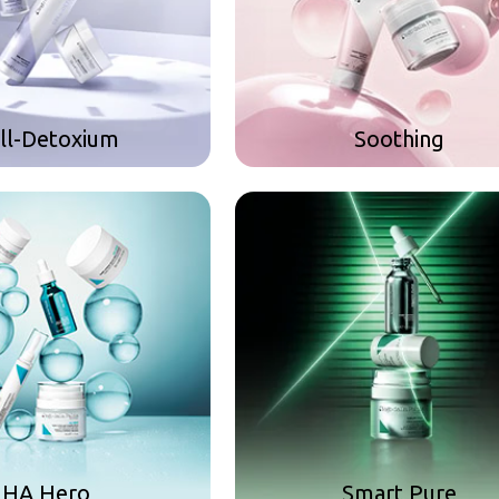
ll-Detoxium
Soothing
HA Hero
Smart Pure