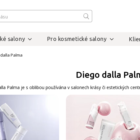
ké salony
Pro kosmetické salony
Klie
 dalla Palma
Diego dalla Pal
la Palma je s oblibou používána v salonech krásy či estetických centre