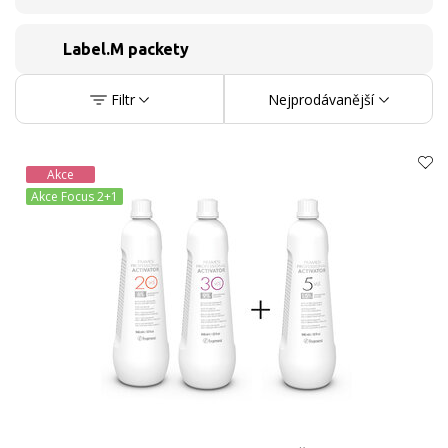
Label.M packety
Filtr
Nejprodávanější
Akce
Akce Focus 2+1