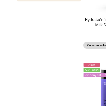
Hydratační 
Milk S
Cena se zobr
Akce
Ake Focus
Výhodný set 5+5