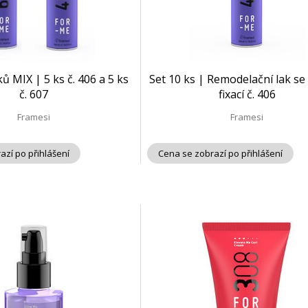
ků MIX | 5 ks č. 406 a 5 ks
Set 10 ks | Remodelační lak se
č. 607
fixací č. 406
Framesi
Framesi
azí po přihlášení
Cena se zobrazí po přihlášení