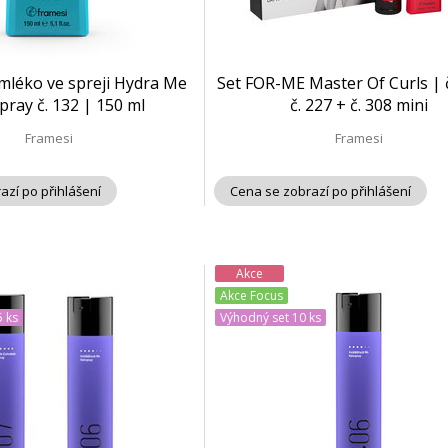
mléko ve spreji Hydra Me
Set FOR-ME Master Of Curls | č
pray č. 132 | 150 ml
č. 227 + č. 308 mini
Framesi
Framesi
azí po přihlášení
Cena se zobrazí po přihlášení
Akce
Akce Focus
 ks
Výhodný set 10 ks