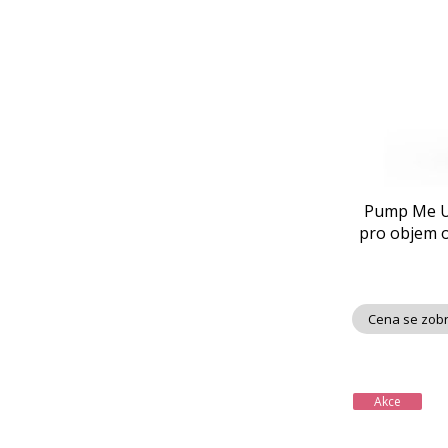
Pump Me Up 
pro objem o
Cena se zobr
Akce