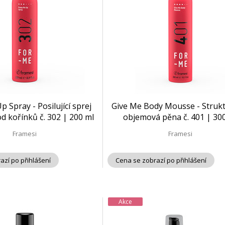
Spray - Posilující sprej
Give Me Body Mousse - Strukt
d kořínků č. 302 | 200 ml
objemová pěna č. 401 | 30
Framesi
Framesi
azí po přihlášení
Cena se zobrazí po přihlášení
Akce