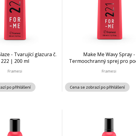
aze - Tvarující glazura č.
Make Me Wavy Spray -
222 | 200 ml
Termoochranný sprej pro p
vln č. 221 | 150 ml
Framesi
Framesi
azí po přihlášení
Cena se zobrazí po přihlášení