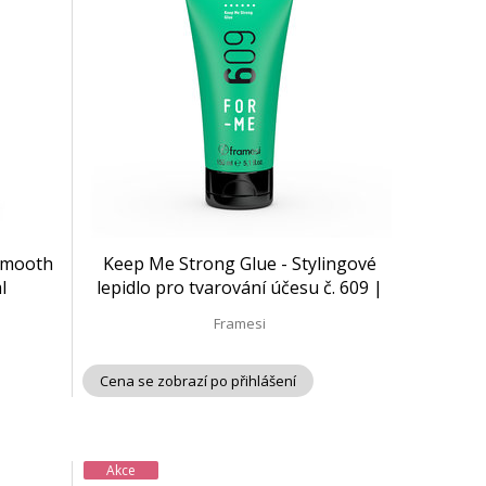
 Smooth
Keep Me Strong Glue - Stylingové
l
lepidlo pro tvarování účesu č. 609 |
150 ml
Framesi
Cena se zobrazí po přihlášení
Akce