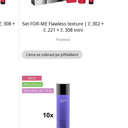
. 308 +
Set FOR-ME Flawless texture | č. 302 +
č. 221 + č. 308 mini
Framesi
Cena se zobrazí po přihlášení
Akce
Akce Focus
Výhodný set 10 ks