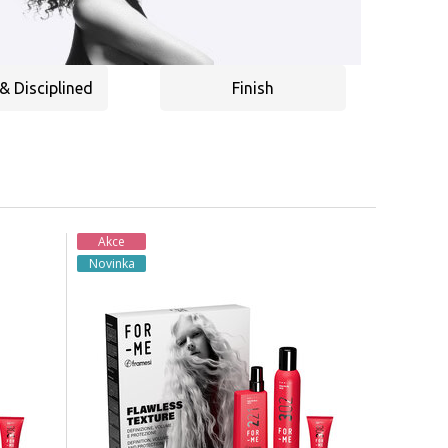
 Disciplined
Finish
Akce
Novinka