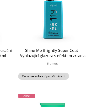
urační
Shine Me Brightly Super Coat -
0 ml
Vyhlazující glazura s efektem zrcadla
č. 119 | 150 ml
Framesi
Cena se zobrazí po přihlášení
Akce