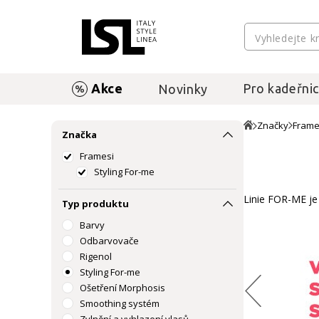
Akce
Pro kadeřnic
Novinky
Značky
Frame
Značka
Framesi
Styling For-me
Linie FOR-ME je 
Typ produktu
Barvy
Odbarvovače
Rigenol
Styling For-me
Ošetření Morphosis
Smoothing systém