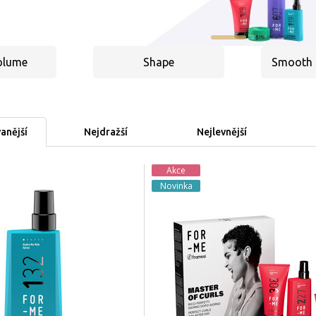
olume
Shape
Smooth &
anější
Nejdražší
Nejlevnější
Akce
Novinka