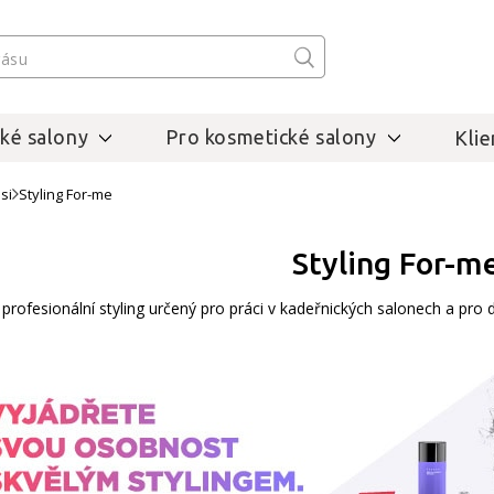
ké salony
Pro kosmetické salony
Klie
si
Styling For-me
Styling For-m
profesionální styling určený pro práci v kadeřnických salonech a pro do