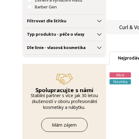
Zvlnění a vyhlazení vlasů
Barber Gen
Filtrovat dle štítku
Curl & V
Typ produktu - péče o vlasy
Dle linie - vlasová kosmetika
Nejprodáv
Akce
Novinka
Spolupracujte s námi
Stabilní partner s více jak 30 letou
zkušeností v oboru profesionální
kosmetiky a nábytku.
Mám zájem