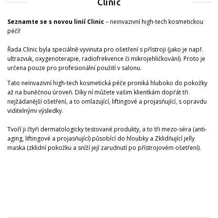
Clinic
Seznamte se s novou linií Clinic
– neinvazivní high-tech kosmetickou
péčí!
Řada Clinic byla speciálně vyvinuta pro ošetření s přístroji (jako je např.
ultrazvuk, oxygenoterapie, radiofrekvence či mikrojehličkování). Proto je
určena pouze pro profesionální použití v salonu.
Tato neinvazivní high-tech kosmetická péče proniká hluboko do pokožky
až na buněčnou úroveň. Díky ní můžete vašim klientkám dopřát tři
nejžádanější ošetření, a to omlazující, liftingové a projasňující, s opravdu
viditelnými výsledky.
Tvoří ji čtyři dermatologicky testované produkty, a to tři mezo-séra (anti-
aging, liftingové a projasňující) působící do hloubky a Zklidňující jelly
maska (zklidní pokožku a sníží její zarudnutí po přístrojovém ošetření).