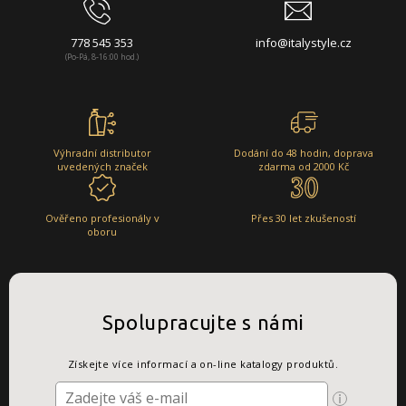
778 545 353
info@italystyle.cz
(Po-Pá, 8-16:00 hod.)
Výhradní distributor
Dodání do 48 hodin, doprava
uvedených značek
zdarma od 2000 Kč
Ověřeno profesionály v
Přes 30 let zkušeností
oboru
Spolupracujte s námi
Získejte více informací a on-line katalogy produktů.