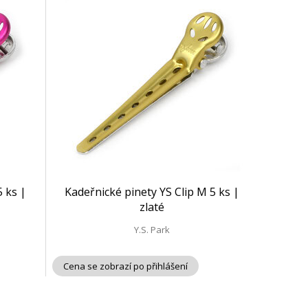
5 ks |
Kadeřnické pinety YS Clip M 5 ks |
zlaté
Y.S. Park
Cena se zobrazí po přihlášení