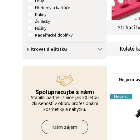
Fény
Hřebeny a kartáče
Kulmy
Žehličky
Střihací 
Nůžky
Kadeřnické doplňky
Kulaté k
Filtrovat dle štítku
Nejprodáv
Spolupracujte s námi
Novinka
Stabilní partner s více jak 30 letou
zkušeností v oboru profesionální
kosmetiky a nábytku.
Mám zájem