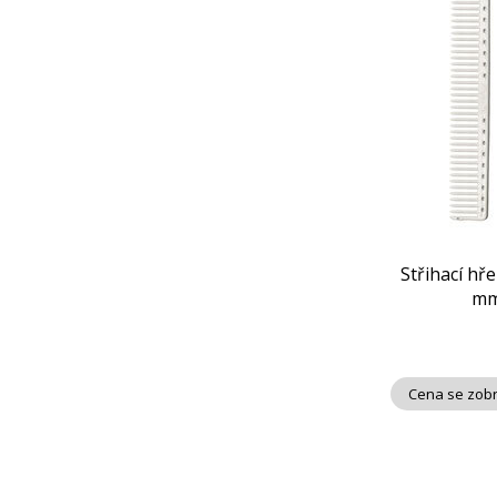
Střihací hř
mm
Cena se zobr