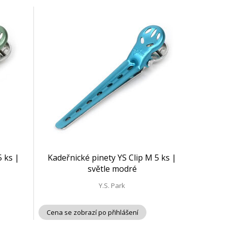
5 ks |
Kadeřnické pinety YS Clip M 5 ks |
světle modré
Y.S. Park
Cena se zobrazí po přihlášení