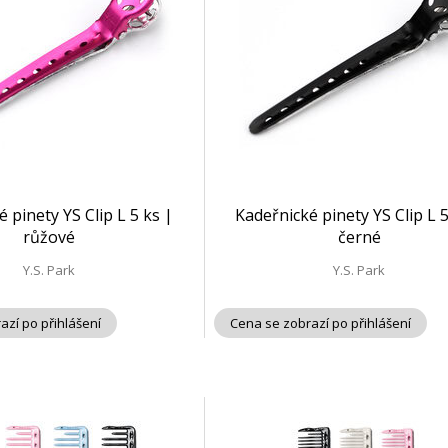
 pinety YS Clip L 5 ks |
Kadeřnické pinety YS Clip L 5
růžové
černé
Y.S. Park
Y.S. Park
azí po přihlášení
Cena se zobrazí po přihlášení