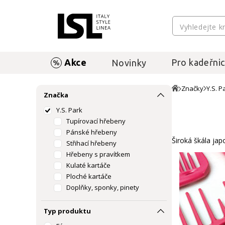
Akce
Pro kadeřnic
Novinky
Značky
Y.S. P
Značka
Y.S. Park
Tupírovací hřebeny
Pánské hřebeny
Široká škála jap
Střihací hřebeny
Hřebeny s pravítkem
Kulaté kartáče
Ploché kartáče
Doplňky, sponky, pinety
Doplňky pro barvení
Typ produktu