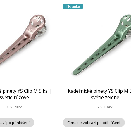
Novinka
 pinety YS Clip M 5 ks |
Kadeřnické pinety YS Clip M 
světle růžové
světle zelené
Y.S. Park
Y.S. Park
azí po přihlášení
Cena se zobrazí po přihlášení