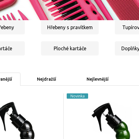
hřebeny
Hřebeny s pravítkem
Tupírov
artáče
Ploché kartáče
Doplňky
anější
Nejdražší
Nejlevnější
Novinka