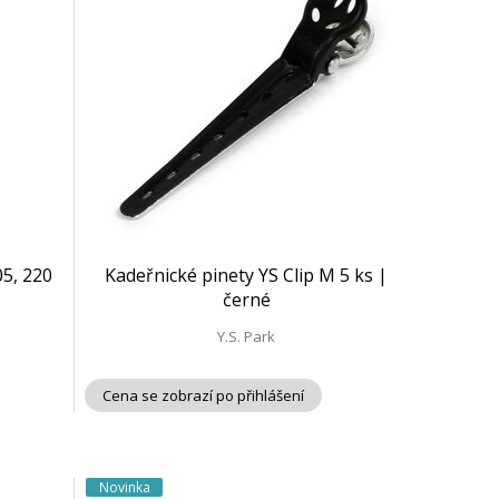
05, 220
Kadeřnické pinety YS Clip M 5 ks |
černé
Y.S. Park
Cena se zobrazí po přihlášení
Novinka