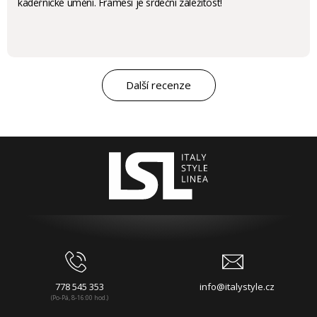
kadeřnické umění. Framesi je srdeční záležitost!
Další recenze
778 545 353
info@italystyle.cz
(Po-Pá, 8-16:00 hod.)