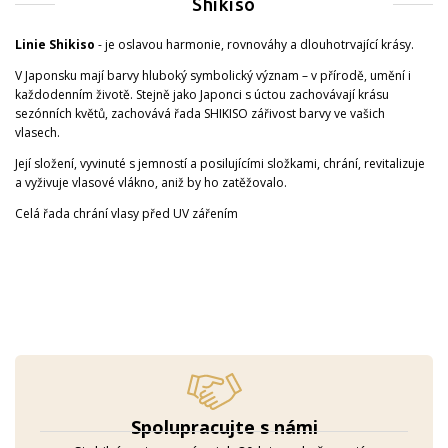
Shikiso
Linie Shikiso
- je oslavou harmonie, rovnováhy a dlouhotrvající krásy.
V Japonsku mají barvy hluboký symbolický význam – v přírodě, umění i
každodenním životě. Stejně jako Japonci s úctou zachovávají krásu
sezónních květů, zachovává řada SHIKISO zářivost barvy ve vašich
vlasech.
Její složení, vyvinuté s jemností a posilujícími složkami, chrání, revitalizuje
a vyživuje vlasové vlákno, aniž by ho zatěžovalo.
Celá řada chrání vlasy před UV zářením
Spolupracujte s námi