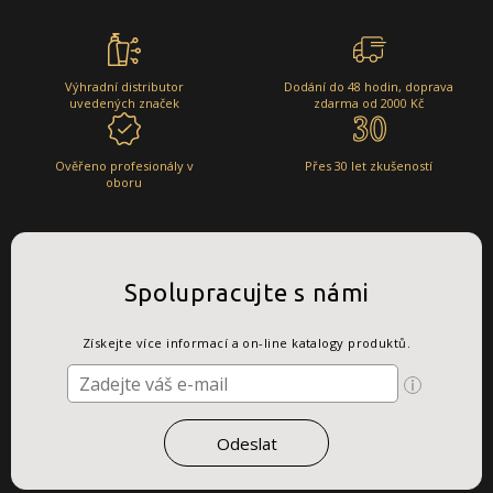
Výhradní distributor
Dodání do 48 hodin, doprava
uvedených značek
zdarma od 2000 Kč
Ověřeno profesionály v
Přes 30 let zkušeností
oboru
Spolupracujte s námi
Získejte více informací a on-line katalogy produktů.