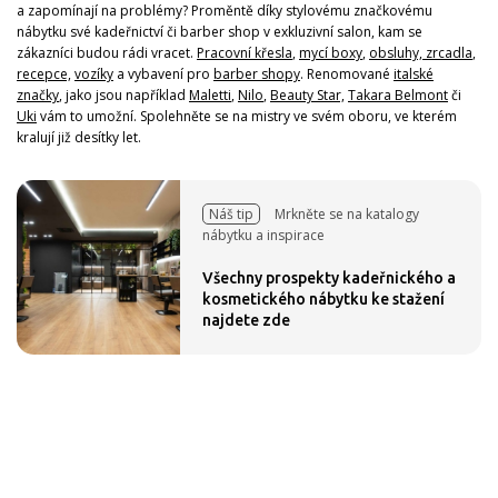
a zapomínají na problémy? Proměntě díky stylovému značkovému
nábytku své kadeřnictví či barber shop v exkluzivní salon, kam se
zákazníci budou rádi vracet.
Pracovní křesla
,
mycí boxy
,
obsluhy, zrcadla
,
recepce,
vozíky
a vybavení pro
barber shopy
. Renomované
italské
značky
, jako jsou například
Maletti
,
Nilo
,
Beauty Star,
Takara Belmont
či
Uki
vám to umožní. Spolehněte se na mistry ve svém oboru, ve kterém
kralují již desítky let.
Náš tip
Mrkněte se na katalogy
nábytku a inspirace
Všechny prospekty kadeřnického a
kosmetického nábytku ke stažení
najdete zde