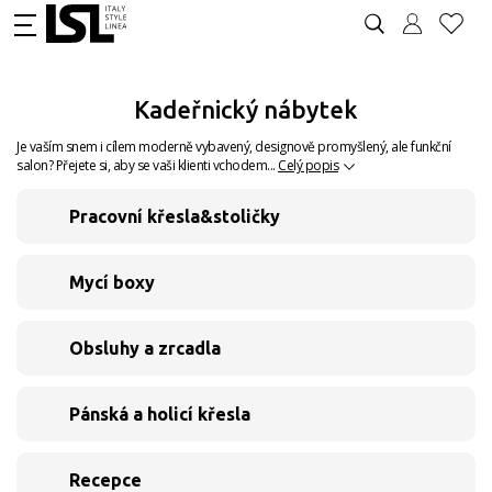
Kadeřnický nábytek
Je vaším snem i cílem moderně vybavený, designově promyšlený, ale funkční
salon? Přejete si, aby se vaši klienti vchodem...
Celý popis
Pracovní křesla&stoličky
Mycí boxy
Obsluhy a zrcadla
Pánská a holicí křesla
Recepce