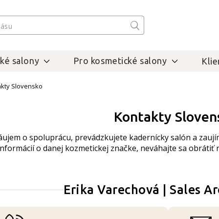
ké salony
Pro kosmetické salony
Klie
kty Slovensko
Kontakty Sloven
áujem o spoluprácu, prevádzkujete kadernícky salón a zaujíma
informácií o danej kozmetickej značke, neváhajte sa obrátiť 
Erika Varechová | Sales 