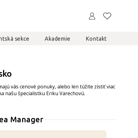
ntská sekce
Akademie
Kontakt
sko
jú vás cenové ponuky, alebo len túžite zistiť viac
na našu špecialistku Eriku Varechovú.
Area Manager