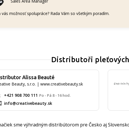
Sales Area Manager
 vás možnosť spolupráce? Rada Vám so všetkým poradím.
Distributoři pleťovýc
stributor Alissa Beauté
eative Beauty, s.r.o. | www.creativebeauty.sk
+421 908 700 111
Po - Pá 8 - 16 hod.
info@creativebeauty.sk
načiek sme výhradným distribútorom pre Česko aj Slovensk