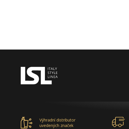
Výhradní distributor
uvedených značek