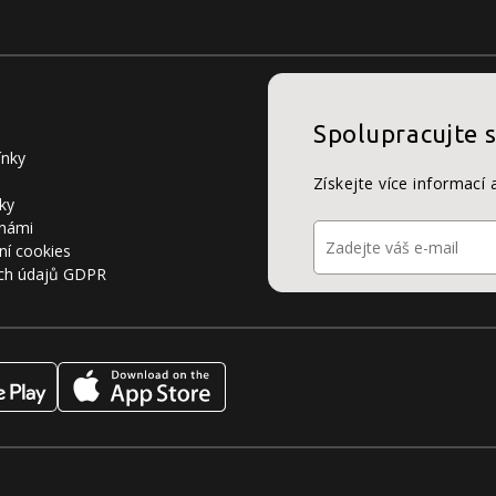
Spolupracujte 
ínky
Získejte více informací 
ky
 námi
ní cookies
ch údajů GDPR