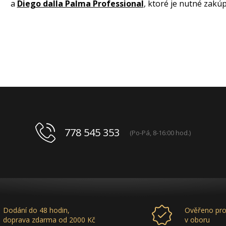
a
Diego dalla Palma Professional
, ktoré je nutné zakúp
778 545 353
(Po-Pá, 8-16:00 hod.)
Dodání do 48 hodin,
Ověřeno pro
doprava zdarma od 2000 Kč
v oboru