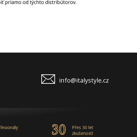
iť priamo od týchto distribútorov.
info@italystyle.cz
fesionály
Přes 30 let
zkušeností