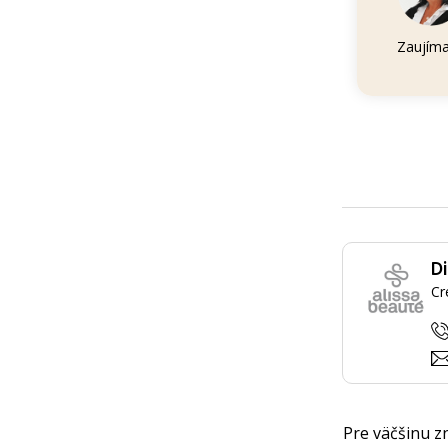
Zaujíma
Di
Cr
Pre väčšinu z