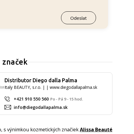
h značek
Distributor Diego dalla Palma
Italy BEAUTY, s.r.o. | | www.diegodallapalma.sk
+421 910 550 560
Po - Pá 9 - 15 hod.
info@diegodallapalma.sk
o, s výnimkou kozmetických značiek
Alissa Beauté