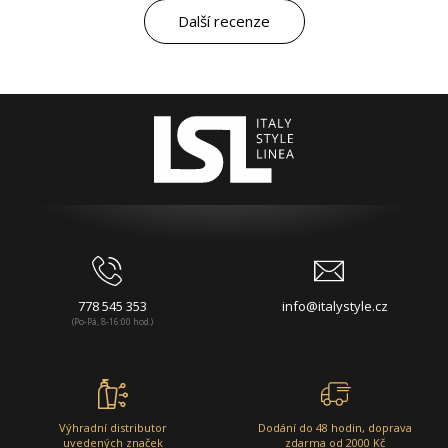
Další recenze
778 545 353
info@italystyle.cz
(Po-Pá, 8-16:00 hod.)
Výhradní distributor
Dodání do 48 hodin, doprava
uvedených značek
zdarma od 2000 Kč