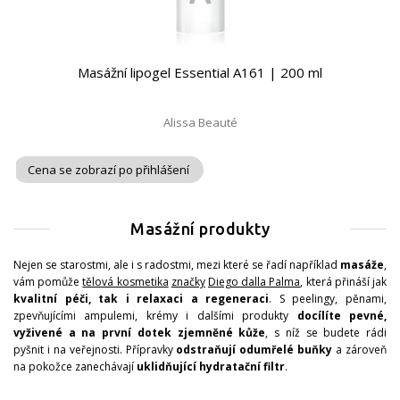
Masážní lipogel Essential A161 | 200 ml
Alissa Beauté
Cena se zobrazí po přihlášení
Masážní produkty
Nejen se starostmi, ale i s radostmi, mezi které se řadí například
masáže
,
vám pomůže
tělová kosmetika
značky
Diego dalla Palma
, která přináší jak
kvalitní péči, tak i relaxaci a regeneraci
. S peelingy, pěnami,
zpevňujícími ampulemi, krémy i dalšími produkty
docílíte pevné,
vyživené a na první dotek zjemněné kůže
, s níž se budete rádi
pyšnit i na veřejnosti. Přípravky
odstraňují odumřelé buňky
a zároveň
na pokožce zanechávají
uklidňující hydratační filtr
.