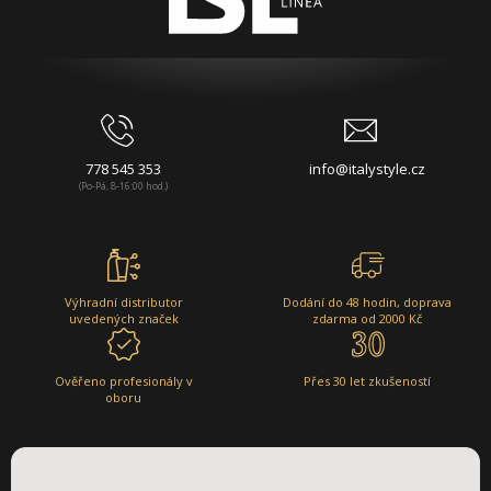
778 545 353
info@italystyle.cz
(Po-Pá, 8-16:00 hod.)
Výhradní distributor
Dodání do 48 hodin, doprava
uvedených značek
zdarma od 2000 Kč
Ověřeno profesionály v
Přes 30 let zkušeností
oboru