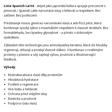
Linie Spanish Latté
- stejně jako japonská kultura spojuje preciznost s
jemností, i Spanish Latte narovnává vlasy s lehkostí a respektem. Bez
zatížení. Bez poškození.
Představuje novou generaci narovnávání vlasů a anti-frizz péče, která
kombinuje vysoký výkon s maximálním respektem k vlasové struktuře. Bez
formaldehydu, bez kyseliny glyoxylové – a přesto s dokonalým
výsledkem.
Základem této technologie jsou aminokyseliny keratinu, které do hloubky
regenerují, uhlazují a posilují vlasové vlákno. V kombinaci s rostlinnými
proteiny z pšenice a sóji zajišťují výživu, pružnost a dlouhotrvající
hladkost.
Výhody:
Restrukturalizace vlasů díky proteinům
Hloubková hydratace
Posílení a regenerace
Více lesku a hebkosti
Ochrana před vnějšími vlivy
Elasticita a pružnost
Podpora růstu vlasů