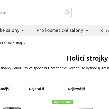
ké salony
Pro kosmetické salony
Klie
 Pro
Holicí strojky
Holicí strojky
d značky Labor Pro ve speciální Barber edici Gordon, se vyznačují lux
anější
Nejdražší
Nejlevnější
Tip pro muže