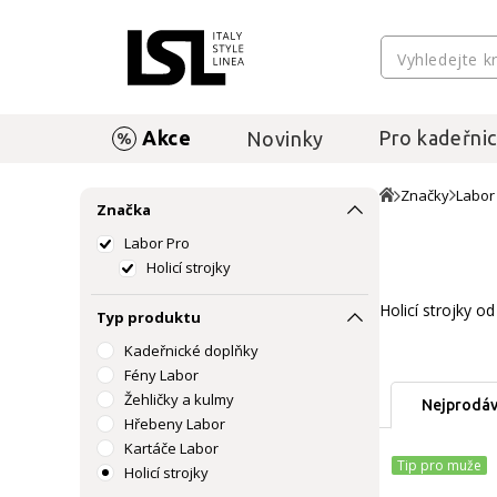
Akce
Pro kadeřnic
Novinky
Značky
Labor
Značka
Labor Pro
Holicí strojky
Holicí strojky o
Typ produktu
Kadeřnické doplňky
Fény Labor
Žehličky a kulmy
Nejprodáv
Hřebeny Labor
Kartáče Labor
Tip pro muže
Holicí strojky