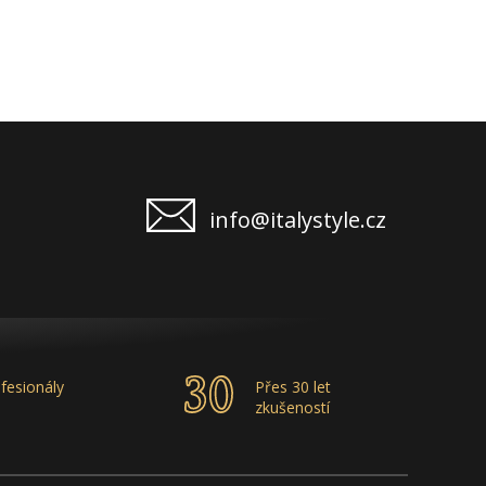
info@italystyle.cz
fesionály
Přes 30 let
zkušeností