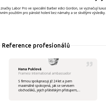
d značky Labor Pro ve speciální Barber edici Gordon, se vyznačují l
ivním použitím pro pánské holení bez námahy a se skvělými výsledky.
Reference profesionálů
Hana Puklová
Framesi International ambassador
S firmou spolupracuji již 24 let a jsem
maximálně spokojená, jak se servisem
obchoďáků, jejich přátelským přístupem,
komunikací a ochotou vycházet vstříc
potřebám salon, tak samozřejmě i s vysokou
kvalitou výrobků, výborným obchodním a