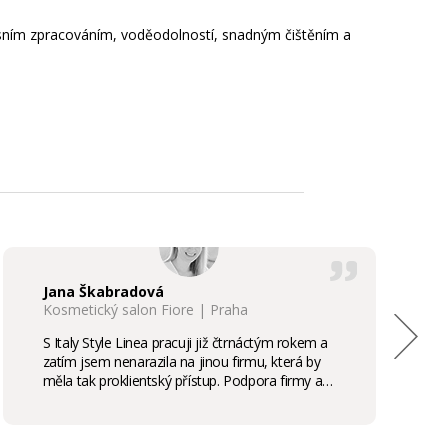
uxusním zpracováním, voděodolností, snadným čištěním a
Jana Škabradová
Kosmetický salon Fiore | Praha
S Italy Style Linea pracuji již čtrnáctým rokem a
zatím jsem nenarazila na jinou firmu, která by
měla tak proklientský přístup. Podpora firmy a
kvalita produktů je samozřejmostí, odměny,
stáže, školení příjemným bonusem. Vřele
doporučuji.