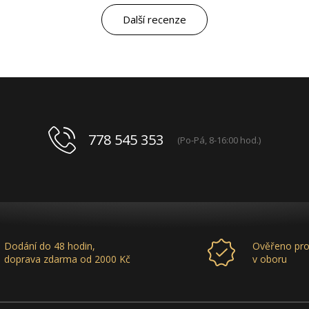
marketingovým servisem. Pro mě je to po těch
letech „druhá rodina“. Myslím, že ty roky
Další recenze
spolupráce mluví za vše.
778 545 353
(Po-Pá, 8-16:00 hod.)
Dodání do 48 hodin,
Ověřeno pro
doprava zdarma od 2000 Kč
v oboru