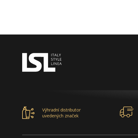
Výhradní distributor
uvedených značek