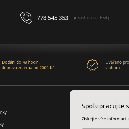
778 545 353
(Po-Pá, 8-16:00 hod.)
Dodání do 48 hodin,
Ověřeno pro
doprava zdarma od 2000 Kč
v oboru
Spolupracujte 
ínky
Získejte více informací 
ky