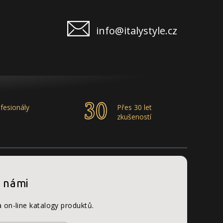
info@italystyle.cz
fesionály
Přes 30 let
zkušeností
s námi
a on-line katalogy produktů.