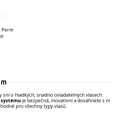
m Perm
ml
ém
 sní o hladkých, snadno ovladatelných vlasech.
 systému
je bezpečná, inovativní a dosáhnete s ní
vhodné pro všechny typy vlasů.