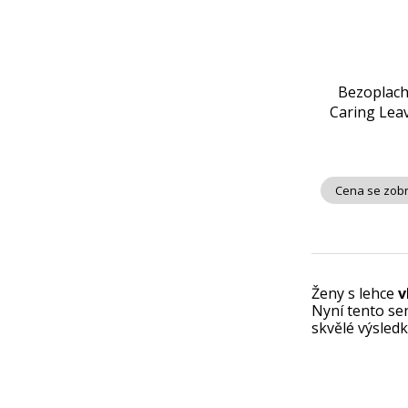
Bezoplach
Caring Lea
Cena se zobr
Ženy s lehce
v
Nyní tento se
skvělé výsled