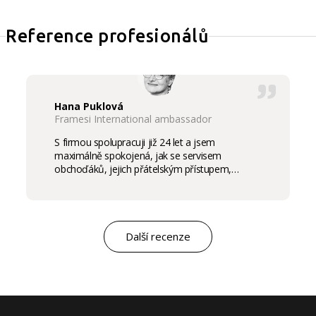
Reference profesionálů
Hana Puklová
Framesi International ambassador
S firmou spolupracuji již 24 let a jsem
maximálně spokojená, jak se servisem
obchoďáků, jejich přátelským přístupem,
komunikací a ochotou vycházet vstříc
potřebám salon, tak samozřejmě i s vysokou
kvalitou výrobků, výborným obchodním a
marketingovým servisem. Pro mě je to po těch
letech „druhá rodina“. Myslím, že ty roky
Další recenze
spolupráce mluví za vše.