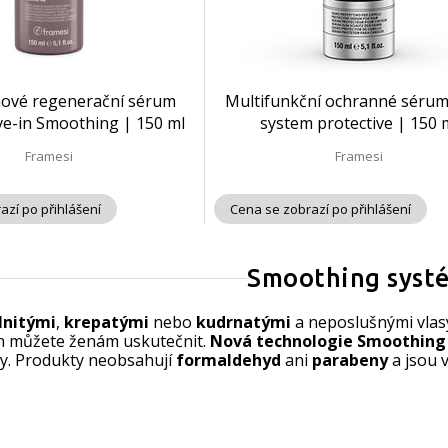
ové regenerační sérum
Multifunkční ochranné séru
ve-in Smoothing | 150 ml
system protective | 150 
Framesi
Framesi
azí po přihlášení
Cena se zobrazí po přihlášení
Smoothing syst
lnitými
,
krepatými
nebo
kudrnatými
a neposlušnými vlasy
n můžete ženám uskutečnit.
Nová technologie
Smoothing
ky. Produkty neobsahují
formaldehyd
ani
parabeny
a jsou 