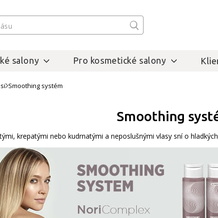
ké salony
Pro kosmetické salony
Klie
si
Smoothing systém
Smoothing sys
itými, krepatými nebo kudrnatými a neposlušnými vlasy sní o hladkých