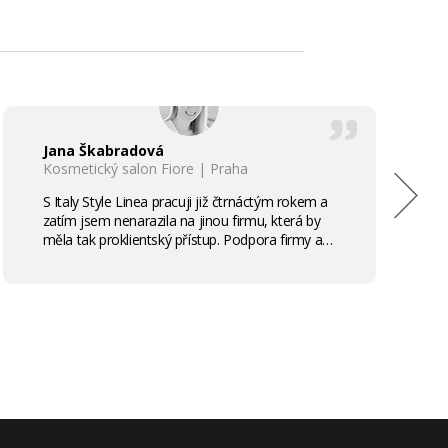
Jana Škabradová
Kosmetický salon Fiore | Praha
S Italy Style Linea pracuji již čtrnáctým rokem a
zatím jsem nenarazila na jinou firmu, která by
měla tak proklientský přístup. Podpora firmy a
kvalita produktů je samozřejmostí, odměny,
stáže, školení příjemným bonusem. Vřele
doporučuji.