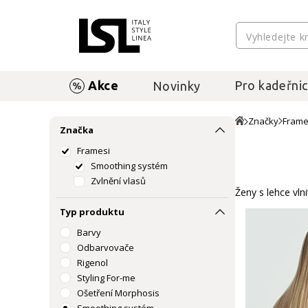
Akce
Pro kadeřnic
Novinky
Značky
Frame
Značka
Framesi
Smoothing systém
Zvlnění vlasů
Ženy s lehce vln
Typ produktu
Barvy
Odbarvovače
Rigenol
Styling For-me
Ošetření Morphosis