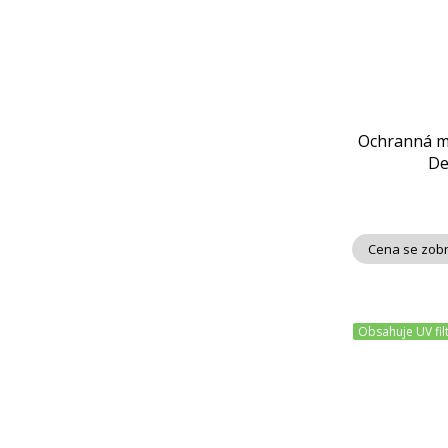
Ochranná ml
De
Cena se zobr
Obsahuje UV fil