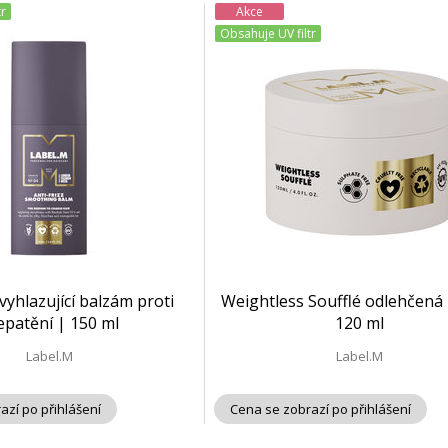
tr
Akce
Obsahuje UV filtr
 vyhlazující balzám proti
Weightless Soufflé odlehčená
epatění | 150 ml
120 ml
Label.M
Label.M
azí po přihlášení
Cena se zobrazí po přihlášení