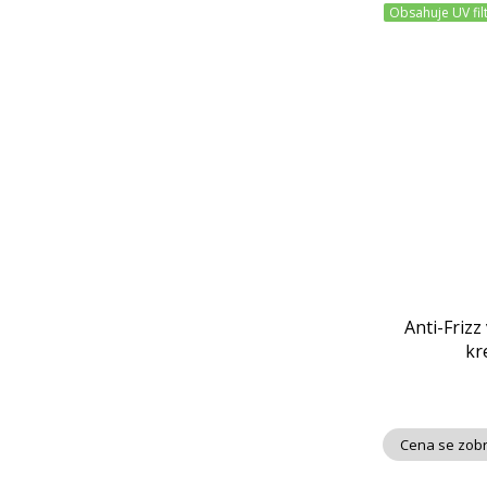
Obsahuje UV fil
Anti-Frizz
kr
Cena se zobr