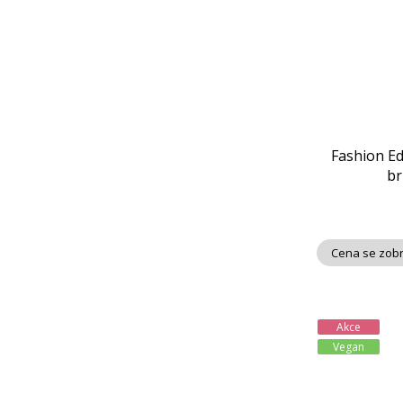
Fashion E
br
Cena se zobr
Akce
Vegan