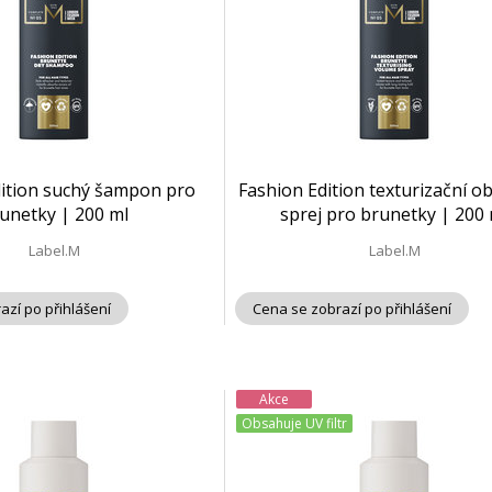
dition suchý šampon pro
Fashion Edition texturizační o
unetky | 200 ml
sprej pro brunetky | 200 
Label.M
Label.M
azí po přihlášení
Cena se zobrazí po přihlášení
Akce
Obsahuje UV filtr