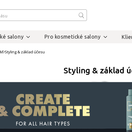
ké salony
Pro kosmetické salony
Klie
.M
Styling & základ účesu
Styling & základ 