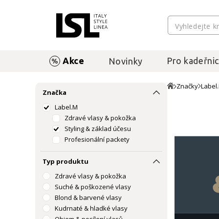
Akce
Pro kadeřnic
Novinky
Značky
Label
Značka
Label.M
Zdravé vlasy & pokožka
Styling & základ účesu
Profesionální packety
Typ produktu
Zdravé vlasy & pokožka
Suché & poškozené vlasy
Blond & barvené vlasy
Kudrnaté & hladké vlasy