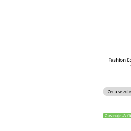
Fashion E
Cena se zobr
Obsahuje UV fil