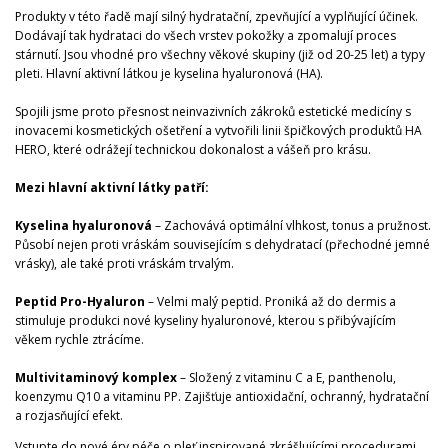
Produkty v této řadě mají silný hydratační, zpevňující a vyplňující účinek.
Dodávají tak hydrataci do všech vrstev pokožky a zpomalují proces
stárnutí. Jsou vhodné pro všechny věkové skupiny (již od 20-25 let) a typy
pleti. Hlavní aktivní látkou je kyselina hyaluronová (HA).
Spojili jsme proto přesnost neinvazivních zákroků estetické medicíny s
inovacemi kosmetických ošetření a vytvořili linii špičkových produktů HA
HERO, které odrážejí technickou dokonalost a vášeň pro krásu.
Mezi hlavní aktivní látky patří:
Kyselina hyaluronová
– Zachovává optimální vlhkost, tonus a pružnost.
Působí nejen proti vráskám souvisejícím s dehydratací (přechodné jemné
vrásky), ale také proti vráskám trvalým.
Peptid Pro-Hyaluron
– Velmi malý peptid. Proniká až do dermis a
stimuluje produkci nové kyseliny hyaluronové, kterou s přibývajícím
věkem rychle ztrácíme.
Multivitaminový komplex
– Složený z vitaminu C a E, panthenolu,
koenzymu Q10 a vitaminu PP. Zajišťuje antioxidační, ochranný, hydratační
a rozjasňující efekt.
Vstupte do nové éry péče o pleť inspirované zkrášlujícími procedurami.