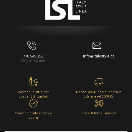
778 545 353
info@italystyle.cz
(Po-Pá, 8-16:00 hod.)
Výhradní distributor
Dodání do 48 hodin, doprava
uvedených značek
zdarma od 2000 Kč
Ověřeno profesionály v
Přes 30 let zkušeností
oboru