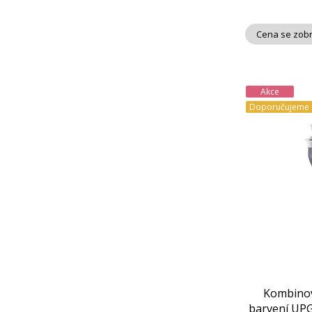
Cena se zobr
Akce
Doporučujeme
Kombinova
barvení UPG