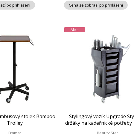
azí po přihlášení
Cena se zobrazí po přihlášení
Akce
ambusový stolek Bamboo
Stylingový vozík Upgrade Sty
Trolley
držáky na kadeřnické potřeby 
Framar
Beauty Star