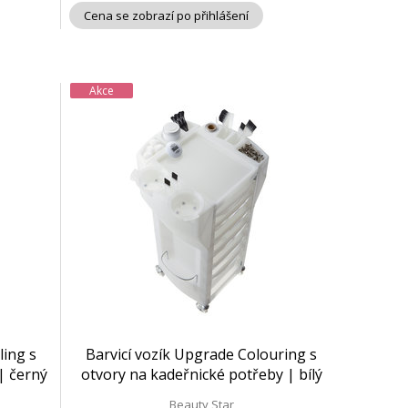
Cena se zobrazí po přihlášení
Akce
ling s
Barvicí vozík Upgrade Colouring s
| černý
otvory na kadeřnické potřeby | bílý
nebo černý
Beauty Star