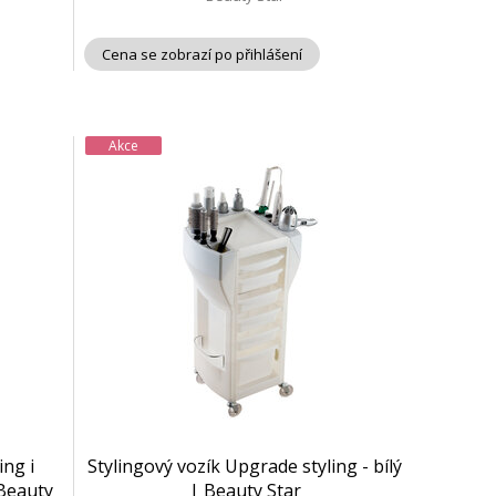
Cena se zobrazí po přihlášení
Akce
ng i
Stylingový vozík Upgrade styling - bílý
Beauty
| Beauty Star