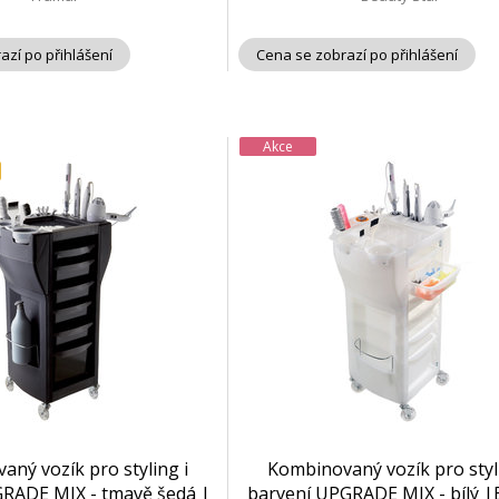
azí po přihlášení
Cena se zobrazí po přihlášení
Akce
ný vozík pro styling i
Kombinovaný vozík pro styli
RADE MIX - tmavě šedá |
barvení UPGRADE MIX - bílý |