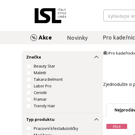
Akce
Pro kadeřnic
Novinky
Pro kadeřnick
Značka
Beauty Star
Maletti
Takara Belmont
Zjednodušte si p
Labor Pro
Ceriotti
Framar
Trendy Hair
Nejprodáv
Typ produktu
Akce
Pracovní křesla&stoličky