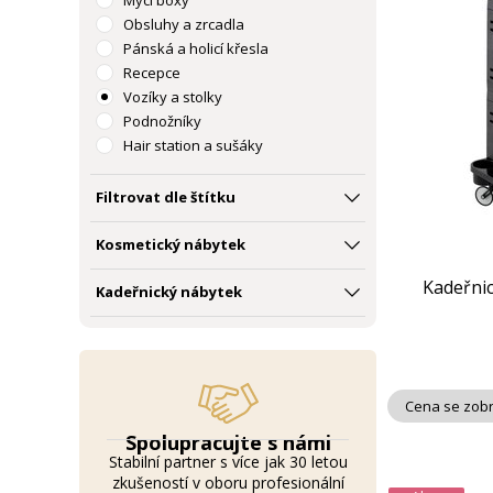
Mycí boxy
Obsluhy a zrcadla
Pánská a holicí křesla
Recepce
Vozíky a stolky
Podnožníky
Hair station a sušáky
Barber shop
Hygiena salonu
Filtrovat dle štítku
Příslušenství
Kosmetický nábytek
Kadeřnic
Kadeřnický nábytek
Cena se zobr
Spolupracujte s námi
Stabilní partner s více jak 30 letou
zkušeností v oboru profesionální