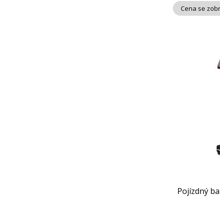
Cena se zobr
Pojízdný b