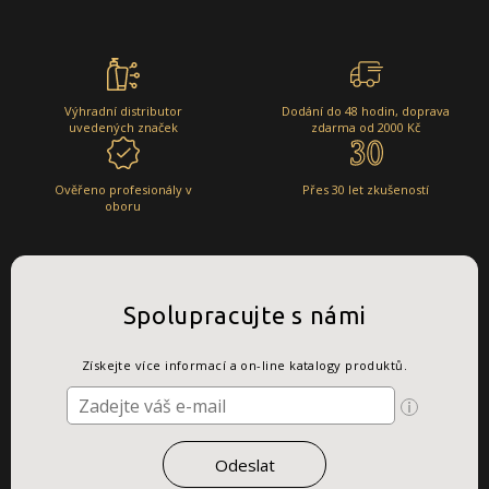
Výhradní distributor
Dodání do 48 hodin, doprava
uvedených značek
zdarma od 2000 Kč
Ověřeno profesionály v
Přes 30 let zkušeností
oboru
Spolupracujte s námi
Získejte více informací a on-line katalogy produktů.