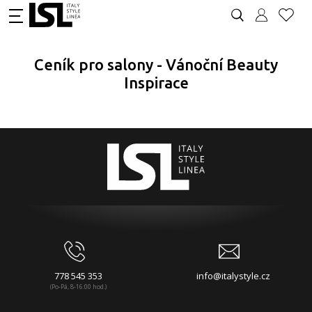
Ceník pro salony - Vánoční Beauty
Inspirace
778 545 353
info@italystyle.cz
(Po-Pá, 8-16:00 hod.)