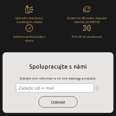
Výhradní distributor
Dodání do 48 hodin, doprava
uvedených značek
zdarma od 2000 Kč
Ověřeno profesionály v
Přes 30 let zkušeností
oboru
Spolupracujte s námi
Získejte více informací a on-line katalogy produktů.