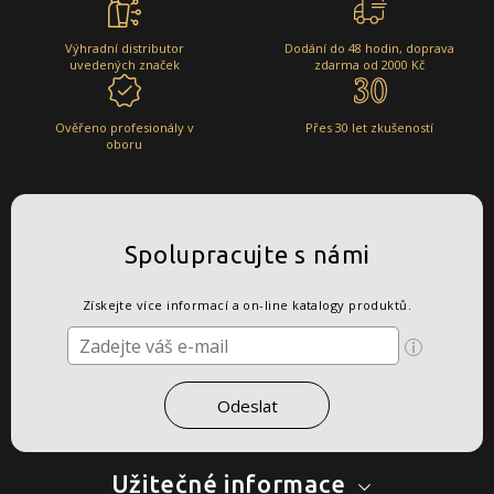
Výhradní distributor
Dodání do 48 hodin, doprava
uvedených značek
zdarma od 2000 Kč
Ověřeno profesionály v
Přes 30 let zkušeností
oboru
Spolupracujte s námi
Získejte více informací a on-line katalogy produktů.
Užitečné informace