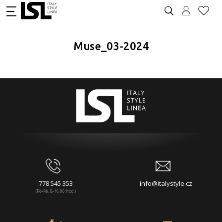
Muse_03-2024
778 545 353
info@italystyle.cz
(Po-Pá, 8-16:00 hod.)