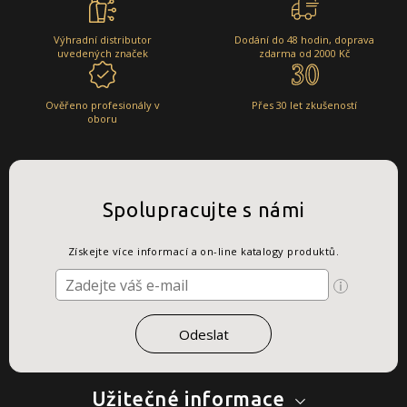
Výhradní distributor
Dodání do 48 hodin, doprava
uvedených značek
zdarma od 2000 Kč
Ověřeno profesionály v
Přes 30 let zkušeností
oboru
Spolupracujte s námi
Získejte více informací a on-line katalogy produktů.
Užitečné informace