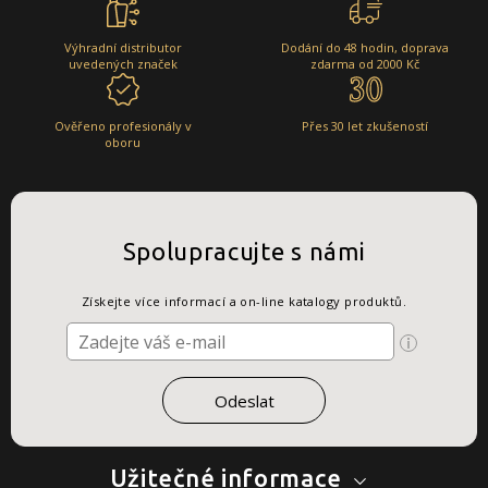
Výhradní distributor
Dodání do 48 hodin, doprava
uvedených značek
zdarma od 2000 Kč
Ověřeno profesionály v
Přes 30 let zkušeností
oboru
Spolupracujte s námi
Získejte více informací a on-line katalogy produktů.
Užitečné informace