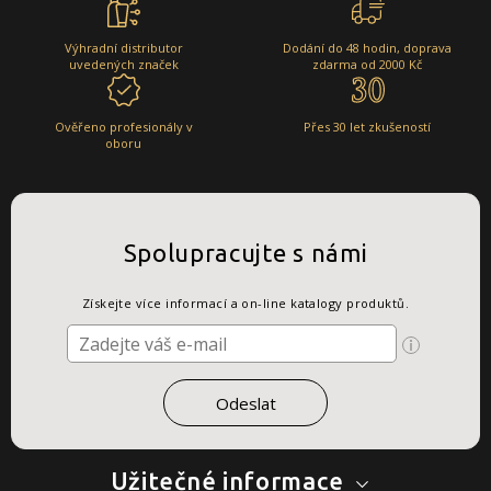
Výhradní distributor
Dodání do 48 hodin, doprava
uvedených značek
zdarma od 2000 Kč
Ověřeno profesionály v
Přes 30 let zkušeností
oboru
Spolupracujte s námi
Získejte více informací a on-line katalogy produktů.
Užitečné informace