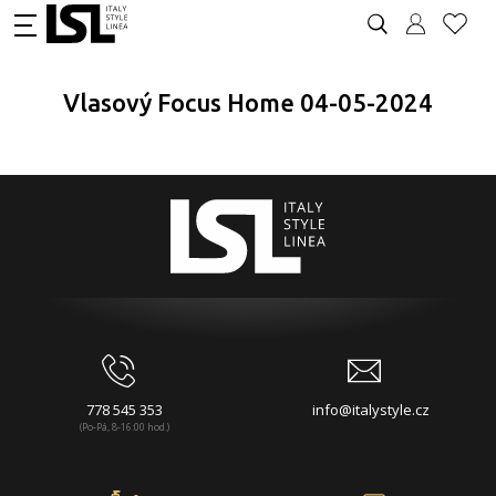
Vlasový Focus Home 04-05-2024
778 545 353
info@italystyle.cz
(Po-Pá, 8-16:00 hod.)