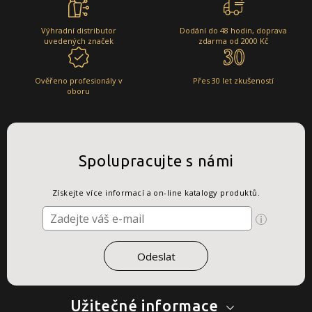
Výhradní distributor
Dodání do 48 hodin, doprava
uvedených značek
zdarma od 2000 Kč
Ověřeno profesionály v
Přes 30 let zkušeností
oboru
Spolupracujte s námi
Získejte více informací a on-line katalogy produktů.
Užitečné informace