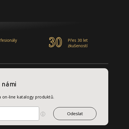
fesionály
Přes 30 let
zkušeností
s námi
a on-line katalogy produktů.