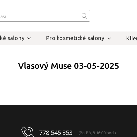
ké salony
Pro kosmetické salony
Klie
Vlasový Muse 03-05-2025
778 545 353
(Po-Pá, 8-16:00 hod.)