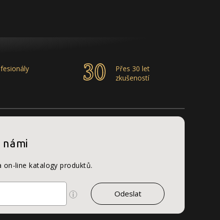
fesionály
Přes 30 let
zkušeností
s námi
a on-line katalogy produktů.