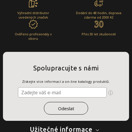
Výhradní distributor
Dodání do 48 hodin, doprava
uvedených značek
zdarma od 2000 Kč
Ověřeno profesionály v
Přes 30 let zkušeností
oboru
Spolupracujte s námi
Získejte více informací a on-line katalogy produktů.
Užitečné informace