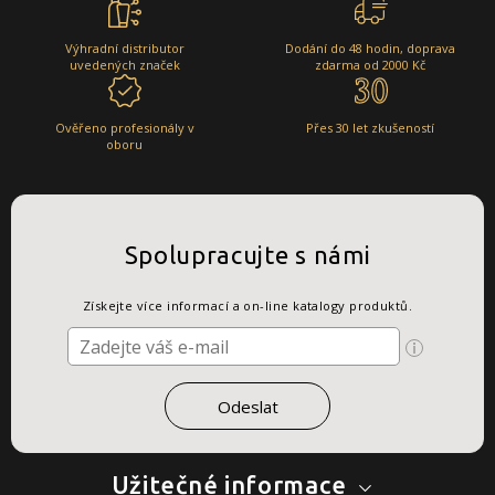
Výhradní distributor
Dodání do 48 hodin, doprava
uvedených značek
zdarma od 2000 Kč
Ověřeno profesionály v
Přes 30 let zkušeností
oboru
Spolupracujte s námi
Získejte více informací a on-line katalogy produktů.
Užitečné informace