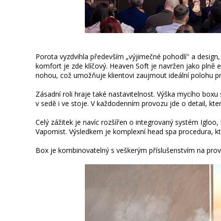
Porota vyzdvihla především „výjimečné pohodlí'' a design, 
komfort je zde klíčový. Heaven Soft je navržen jako pln
nohou, což umožňuje klientovi zaujmout ideální polohu p
Zásadní roli hraje také nastavitelnost. Výška mycího box
v sedě i ve stoje. V každodenním provozu jde o detail, který
Celý zážitek je navíc rozšířen o integrovaný systém Igloo
Vapomist. Výsledkem je komplexní head spa procedura, kt
Box je kombinovatelný s veškerým příslušenstvím na prov