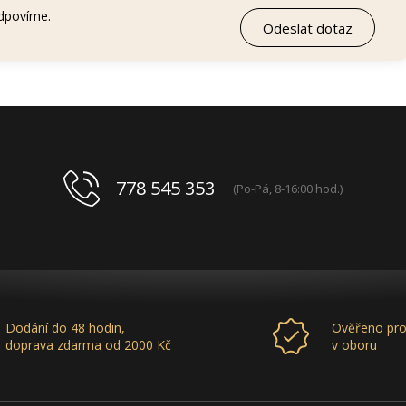
odpovíme.
778 545 353
(Po-Pá, 8-16:00 hod.)
Dodání do 48 hodin,
Ověřeno pro
doprava zdarma od 2000 Kč
v oboru