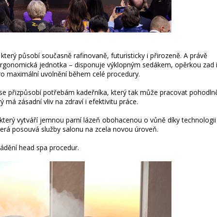
který působí současně rafinovaně, futuristicky i přirozeně. A právě
ě ergonomická jednotka – disponuje výklopným sedákem, opěrkou zad 
ro maximální uvolnění během celé procedury.
u se přizpůsobí potřebám kadeřníka, který tak může pracovat pohodln
 má zásadní vliv na zdraví i efektivitu práce.
, který vytváří jemnou parní lázeň obohacenou o vůně díky technologii
erá posouvá služby salonu na zcela novou úroveň.
ádění head spa procedur.