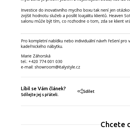
Investice do inovativního mycího boxu tak není jen otázkou 
zvýšit hodnotu služeb a posílit loajalitu klientů. Heaven 
salonu může být tím, co rozhodne o tom, zda se klient vrá
Pro kompletní nabídku nebo individuální návrh řešení p
kadeřnického nábytku.
Marie Záhorská
tel.: +420 774 001 030
e-mail: showroom@italystyle.cz
Líbil se Vám článek?
Sdílet
Sdílejte jej s přáteli.
Chcete 