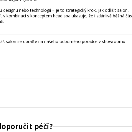
designu nebo technologií – je to strategický krok, jak odlišit salon,
Soft v kombinaci s konceptem head spa ukazuje, že i zdánlivě běžná čás
tí.
ro váš salon se obraťte na našeho odborného poradce v showroomu
doporučit péči?