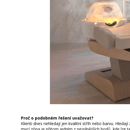
Proč o podobném řešení uvažovat?
Klienti dnes nehledají jen kvalitní střih nebo barvu. Hledaj
mycí zóna je přitom jedním z nejsilnějších bodů, kde lze t