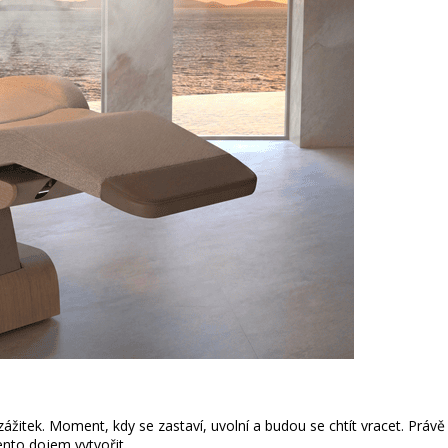
í zážitek. Moment, kdy se zastaví, uvolní a budou se chtít vracet. Právě
ento dojem vytvořit.