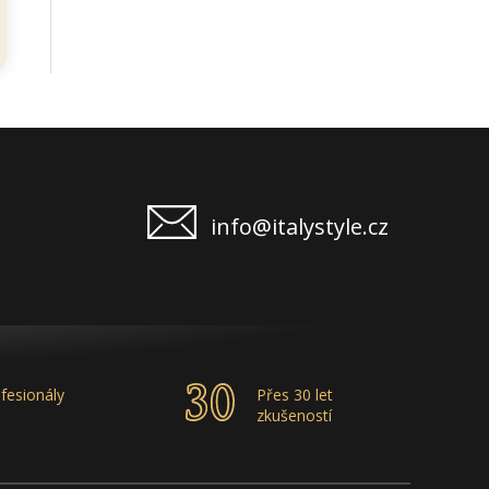
info@italystyle.cz
fesionály
Přes 30 let
zkušeností