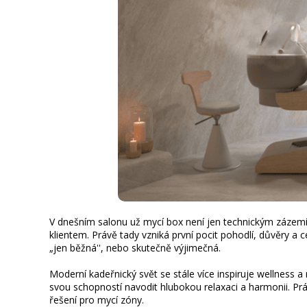
V dnešním salonu už mycí box není jen technickým zázemí
klientem. Právě tady vzniká první pocit pohodlí, důvěry a 
„jen běžná'', nebo skutečně výjimečná.
Moderní kadeřnický svět se stále více inspiruje wellness a r
svou schopností navodit hlubokou relaxaci a harmonii. Právě
řešení pro mycí zóny.