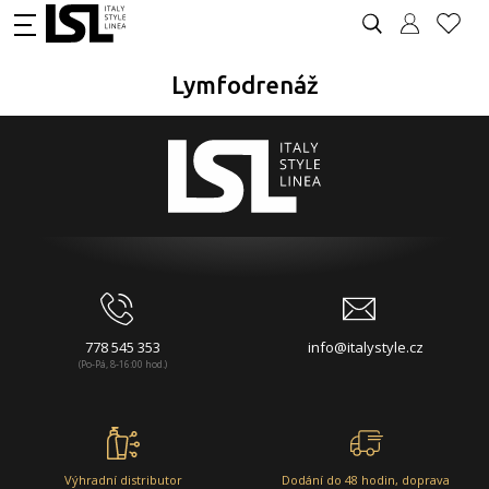
Lymfodrenáž
778 545 353
info@italystyle.cz
(Po-Pá, 8-16:00 hod.)
Výhradní distributor
Dodání do 48 hodin, doprava