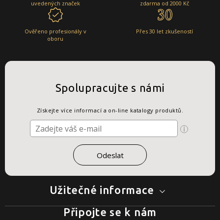
uvedených značek
zdarma od 2000 Kč
Ověřeno profesionály v
Přes 30 let zkušeností
oboru
Spolupracujte s námi
Získejte více informací a on-line katalogy produktů.
Užitečné informace
Připojte se k nám