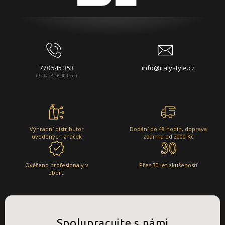
778 545 353
info@italystyle.cz
(Po-Pá, 8-16:00 hod.)
Výhradní distributor
Dodání do 48 hodin, doprava
uvedených značek
zdarma od 2000 Kč
Ověřeno profesionály v
Přes 30 let zkušeností
oboru
Spolupracujte s námi