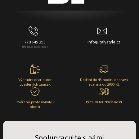
778 545 353
info@italystyle.cz
(Po-Pá, 8-16:00 hod.)
Výhradní distributor
Dodání do 48 hodin, doprava
uvedených značek
zdarma od 2000 Kč
Ověřeno profesionály v
Přes 30 let zkušeností
oboru
Spolupracujte s námi