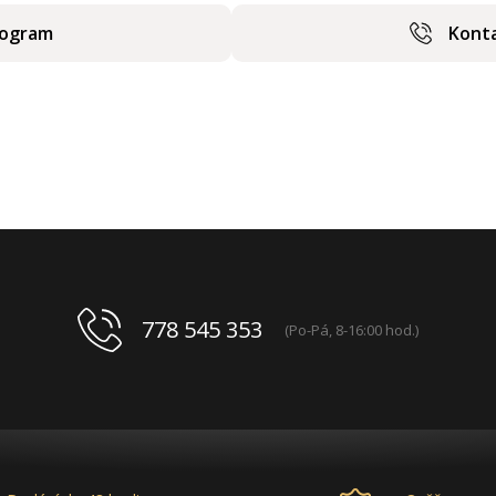
rogram
Konta
778 545 353
(Po-Pá, 8-16:00 hod.)