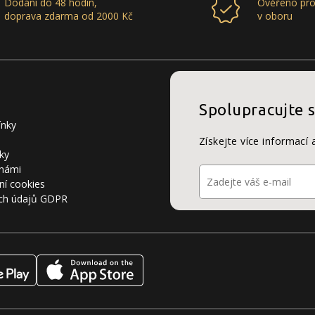
Dodání do 48 hodin,
Ověřeno pro
doprava zdarma od 2000 Kč
v oboru
Spolupracujte 
ínky
Získejte více informací 
ky
 námi
ní cookies
ch údajů GDPR