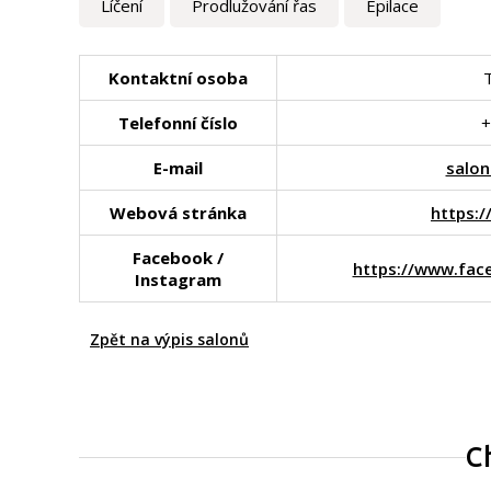
Líčení
Prodlužování řas
Epilace
Kontaktní osoba
Telefonní číslo
+
E-mail
salo
Webová stránka
https:/
Facebook /
https://www.fac
Instagram
Zpět na výpis salonů
C