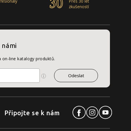
fesionály
Přes 30 let
zkušeností
s námi
a on-line katalogy produktů.
Připojte se k nám