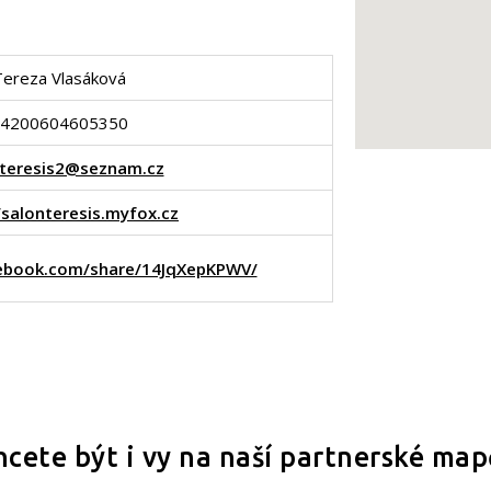
Tereza Vlasáková
4200604605350
nteresis2@seznam.cz
/salonteresis.myfox.cz
ebook.com/share/14JqXepKPWV/
hcete být i vy na naší partnerské map