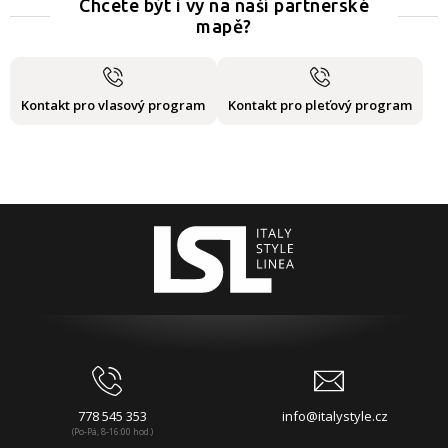
Chcete být i vy na naší partnerské
mapě?
Kontakt pro vlasový program
Kontakt pro pleťový program
778 545 353
info@italystyle.cz
(Po-Pá, 8-16:00 hod.)