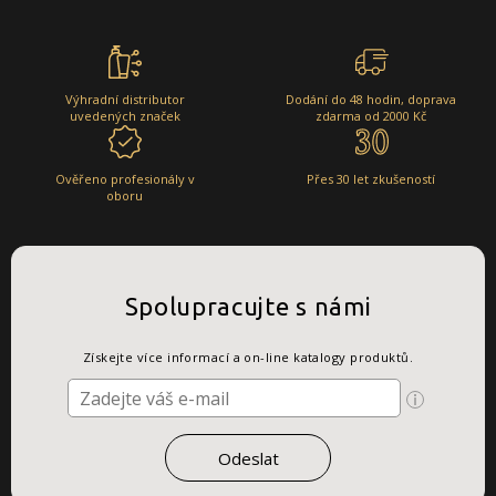
Výhradní distributor
Dodání do 48 hodin, doprava
uvedených značek
zdarma od 2000 Kč
Ověřeno profesionály v
Přes 30 let zkušeností
oboru
Spolupracujte s námi
Získejte více informací a on-line katalogy produktů.