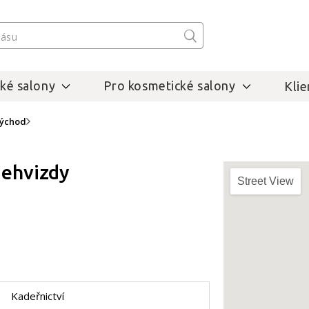
ké salony
Pro kosmetické salony
Klie
východ
Nehvizdy
Street View
Kadeřnictví