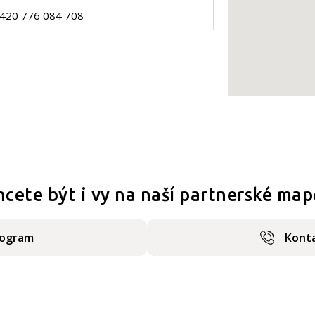
420 776 084 708
hcete být i vy na naší partnerské map
rogram
Konta