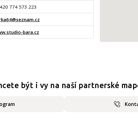
420 774 573 223
rka64@seznam.cz
w.studio-bara.cz
hcete být i vy na naší partnerské map
rogram
Konta