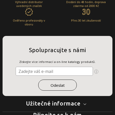
Výhradní distributor
Dodání do 48 hodin, doprava
uvedených značek
zdarma od 2000 Kč
Ověřeno profesionály v
Přes 30 let zkušeností
oboru
Spolupracujte s námi
Získejte více informací a on-line katalogy produktů.
Užitečné informace
Připojte se k nám