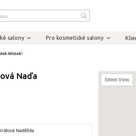
ké salony
Pro kosmetické salony
Klie
dek-Místek
lová Naďa
Street View
Králová Naděžda