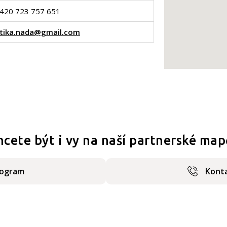
420 723 757 651
tika.nada@gmail.com
hcete být i vy na naší partnerské map
rogram
Konta